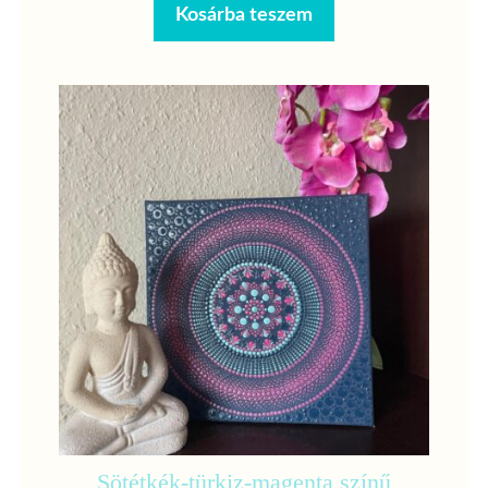
Kosárba teszem
Sötétkék-türkiz-magenta színű