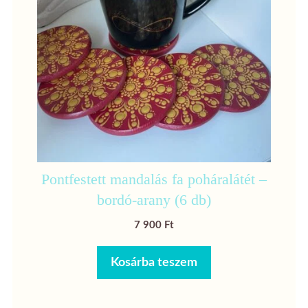
Pontfestett mandalás fa poháralátét –
bordó-arany (6 db)
7 900
Ft
Kosárba teszem