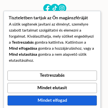
Tiszteletben tartjuk az Ön magánszféráját
A sütik segítenek javítani az élményt, személyre
szabott tartalmat szolgáltatni és elemezni a
forgalmat. Kiválaszthatja, mely sütiket engedélyezi
a
Testreszabás
gombra kattintva. Kattintson a
© Mandora mandala 2026
Mind elfogadása
gombra a hozzájáruláshoz, vagy a
ÁLTALÁNOS SZERZŐDÉSI FELTÉTELEK
Mind elutasítása
gombra a nem alapvető sütik
ADATKEZELÉSI TÁJÉKOZTATÓ
elutasításához.
ELÁLLÁS A SZERZŐDÉSTŐL
Testreszabás
Az oldalt készítette:
Mindet elutasít
Mindet elfogad