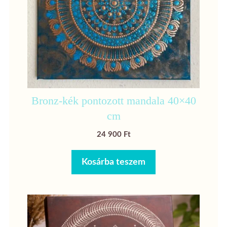
Bronz-kék pontozott mandala 40×40
cm
24 900
Ft
Kosárba teszem