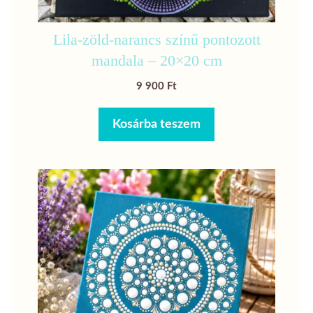
Lila-zöld-narancs színű pontozott
mandala – 20×20 cm
9 900
Ft
Kosárba teszem