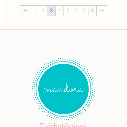
←
1
2
3
4
5
6
7
8
→
Elérhetőségek