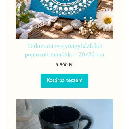
Türkiz-arany-gyöngyházfehér
pontozott mandala – 20×20 cm
9 900
Ft
Kosárba teszem