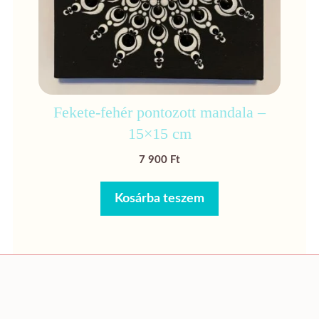
Fekete-fehér pontozott mandala –
15×15 cm
7 900
Ft
Kosárba teszem