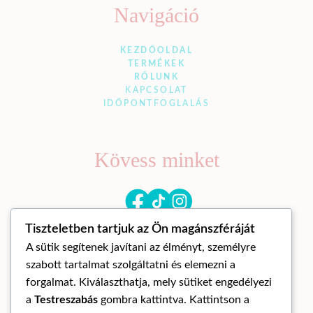
Navigáció
KEZDŐOLDAL
TERMÉKEK
RÓLUNK
KAPCSOLAT
IDŐPONTFOGLALÁS
Kövess minket
Tiszteletben tartjuk az Ön magánszféráját
A sütik segítenek javítani az élményt, személyre
szabott tartalmat szolgáltatni és elemezni a
forgalmat. Kiválaszthatja, mely sütiket engedélyezi
a
Testreszabás
gombra kattintva. Kattintson a
© Mandora mandala 2026