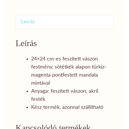
színű
pontozott
Leírás
mandala
24x24
cm
Leírás
mennyiség
24×24 cm-es feszített vászon
festmény, sötétkék alapon türkiz-
magenta pontfestett mandala
mintával
Anyaga: feszített vászon, akril
festék
Kész termék, azonnal szállítható
Kapcsolódó termékek