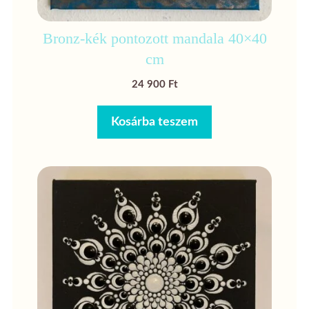
Bronz-kék pontozott mandala 40×40
cm
24 900
Ft
Kosárba teszem