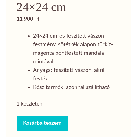
24×24 cm
11 900
Ft
24×24 cm-es feszített vászon
festmény, sötétkék alapon türkiz-
magenta pontfestett mandala
mintával
Anyaga: feszített vászon, akril
festék
Kész termék, azonnal szállítható
1 készleten
Sötétkék-
Kosárba teszem
türkiz-
magenta