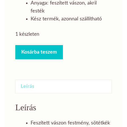
Anyaga: feszített vászon, akril
festék
Kész termék, azonnal szállítható
1 készleten
Mandala
Kosárba teszem
-
kék
20
x
Leírás
20
cm
mennyiség
Leírás
Feszített vászon festmény, sötétkék