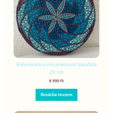
Kék-narancsszín pontozott mandala
20 cm
8 900
Ft
Kosárba teszem