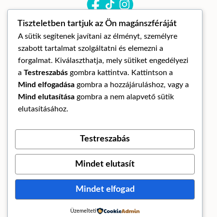
Tiszteletben tartjuk az Ön magánszféráját
A sütik segítenek javítani az élményt, személyre
szabott tartalmat szolgáltatni és elemezni a
forgalmat. Kiválaszthatja, mely sütiket engedélyezi
a
Testreszabás
gombra kattintva. Kattintson a
© Mandora mandala 2026
Mind elfogadása
gombra a hozzájáruláshoz, vagy a
ÁLTALÁNOS SZERZŐDÉSI FELTÉTELEK
Mind elutasítása
gombra a nem alapvető sütik
ADATKEZELÉSI TÁJÉKOZTATÓ
elutasításához.
ELÁLLÁS A SZERZŐDÉSTŐL
Testreszabás
Az oldalt készítette:
Mindet elutasít
Mindet elfogad
Üzemelteti