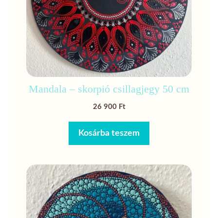
Mandala – skorpió csillagjegy 50 cm
26 900
Ft
Kosárba teszem