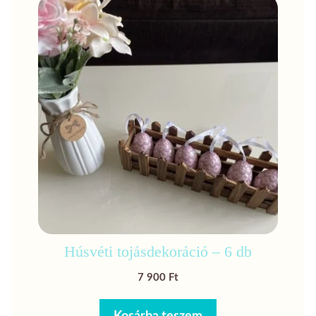
Húsvéti tojásdekoráció – 6 db
7 900
Ft
Kosárba teszem