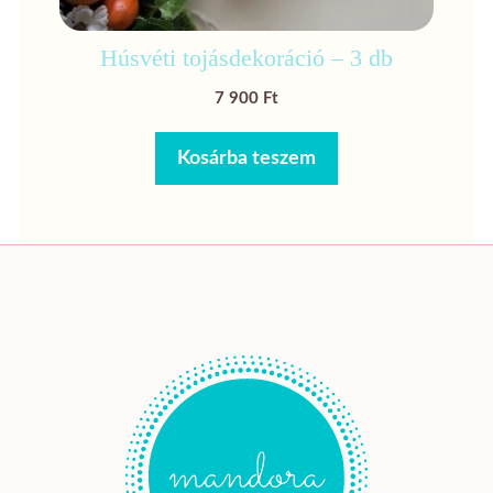
Húsvéti tojásdekoráció – 3 db
7 900
Ft
Kosárba teszem