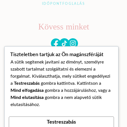
IDŐPONTFOGLALÁS
Kövess minket
Tiszteletben tartjuk az Ön magánszféráját
A sütik segítenek javítani az élményt, személyre
szabott tartalmat szolgáltatni és elemezni a
forgalmat. Kiválaszthatja, mely sütiket engedélyezi
a
Testreszabás
gombra kattintva. Kattintson a
© Mandora mandala 2026
Mind elfogadása
gombra a hozzájáruláshoz, vagy a
ÁLTALÁNOS SZERZŐDÉSI FELTÉTELEK
Mind elutasítása
gombra a nem alapvető sütik
ADATKEZELÉSI TÁJÉKOZTATÓ
elutasításához.
ELÁLLÁS A SZERZŐDÉSTŐL
Testreszabás
Az oldalt készítette: