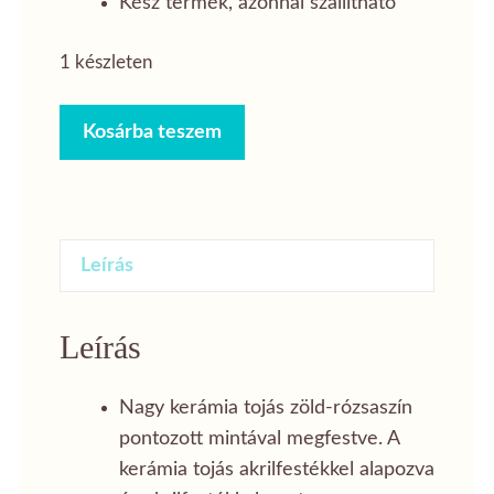
Kész termék, azonnal szállítható
1 készleten
Nagy
Kosárba teszem
színes
húsvéti
tojás
dísz
Leírás
mennyiség
Leírás
Nagy kerámia tojás zöld-rózsaszín
pontozott mintával megfestve. A
kerámia tojás akrilfestékkel alapozva