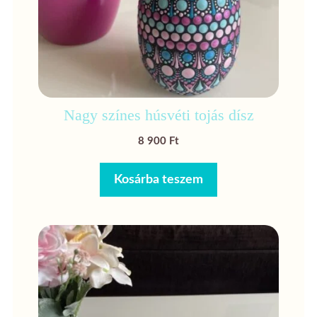
Nagy színes húsvéti tojás dísz
8 900
Ft
Kosárba teszem