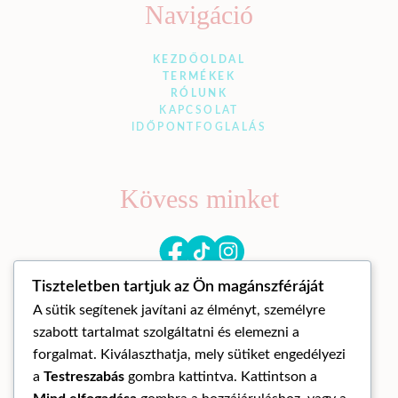
Navigáció
KEZDŐOLDAL
TERMÉKEK
RÓLUNK
KAPCSOLAT
IDŐPONTFOGLALÁS
Kövess minket
Tiszteletben tartjuk az Ön magánszféráját
A sütik segítenek javítani az élményt, személyre
szabott tartalmat szolgáltatni és elemezni a
forgalmat. Kiválaszthatja, mely sütiket engedélyezi
a
Testreszabás
gombra kattintva. Kattintson a
© Mandora mandala 2026