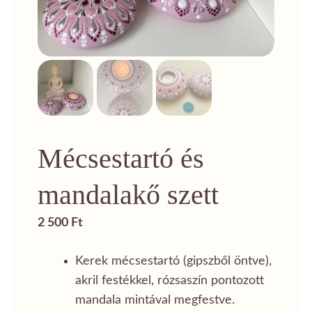
Mécsestartó és
mandalakő szett
2 500
Ft
Kerek mécsestartó (gipszből öntve),
akril festékkel, rózsaszín pontozott
mandala mintával megfestve.