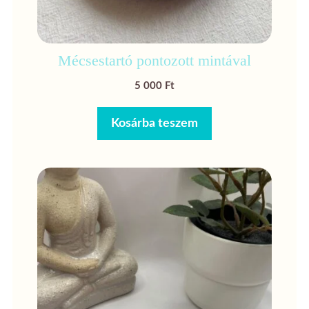
Mécsestartó pontozott mintával
5 000
Ft
Kosárba teszem