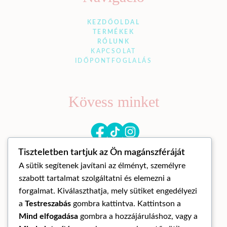
KEZDŐOLDAL
TERMÉKEK
RÓLUNK
KAPCSOLAT
IDŐPONTFOGLALÁS
Kövess minket
Tiszteletben tartjuk az Ön magánszféráját
A sütik segítenek javítani az élményt, személyre
szabott tartalmat szolgáltatni és elemezni a
forgalmat. Kiválaszthatja, mely sütiket engedélyezi
a
Testreszabás
gombra kattintva. Kattintson a
© Mandora mandala 2026
Mind elfogadása
gombra a hozzájáruláshoz, vagy a
ÁLTALÁNOS SZERZŐDÉSI FELTÉTELEK