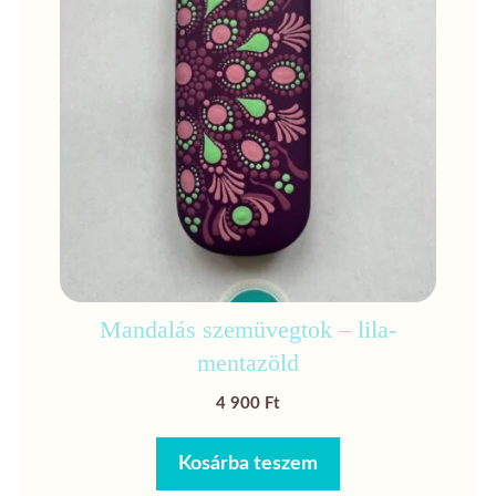
Mandalás szemüvegtok – lila-
mentazöld
4 900
Ft
Kosárba teszem