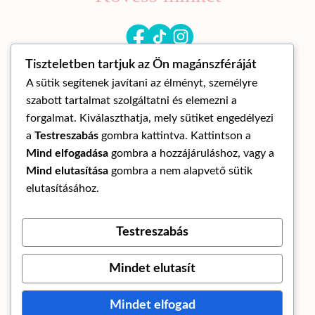
Tiszteletben tartjuk az Ön magánszféráját
A sütik segítenek javítani az élményt, személyre
szabott tartalmat szolgáltatni és elemezni a
forgalmat. Kiválaszthatja, mely sütiket engedélyezi
a
Testreszabás
gombra kattintva. Kattintson a
© Mandora mandala 2026
Mind elfogadása
gombra a hozzájáruláshoz, vagy a
ÁLTALÁNOS SZERZŐDÉSI FELTÉTELEK
Mind elutasítása
gombra a nem alapvető sütik
ADATKEZELÉSI TÁJÉKOZTATÓ
elutasításához.
ELÁLLÁS A SZERZŐDÉSTŐL
Testreszabás
Az oldalt készítette:
Mindet elutasít
Mindet elfogad