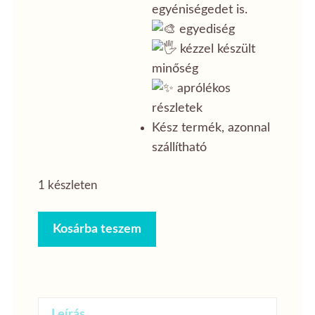
egyéniségedet is.
egyediség
kézzel készült
minőség
aprólékos
részletek
Kész termék, azonnal
szállítható
1 készleten
Mandalás
Kosárba teszem
szemüvegtok
mennyiség
Leírás