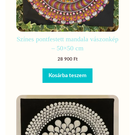
Színes pontfestett mandala vászonkép
– 50×50 cm
28 900
Ft
Kosárba teszem