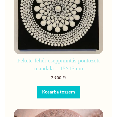
Fekete-fehér cseppmintás pontozott
mandala – 15×15 cm
7 900
Ft
Kosárba teszem