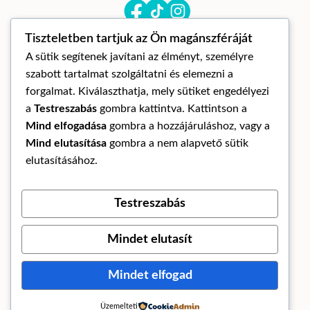
Tiszteletben tartjuk az Ön magánszféráját
A sütik segítenek javítani az élményt, személyre
szabott tartalmat szolgáltatni és elemezni a
forgalmat. Kiválaszthatja, mely sütiket engedélyezi
a
Testreszabás
gombra kattintva. Kattintson a
© Mandora mandala 2026
Mind elfogadása
gombra a hozzájáruláshoz, vagy a
ÁLTALÁNOS SZERZŐDÉSI FELTÉTELEK
Mind elutasítása
gombra a nem alapvető sütik
ADATKEZELÉSI TÁJÉKOZTATÓ
elutasításához.
ELÁLLÁS A SZERZŐDÉSTŐL
Testreszabás
Az oldalt készítette:
Mindet elutasít
Mindet elfogad
Üzemelteti