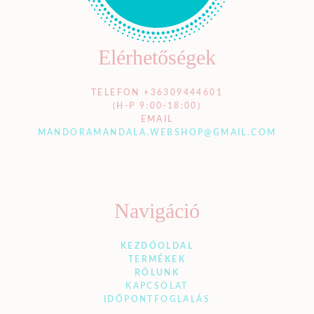
Elérhetőségek
TELEFON +36309444601
(H-P 9:00-18:00)
EMAIL
MANDORAMANDALA.WEBSHOP@GMAIL.COM
Navigáció
KEZDŐOLDAL
TERMÉKEK
RÓLUNK
KAPCSOLAT
IDŐPONTFOGLALÁS