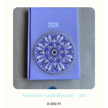
Mandalás határidőnapló – lila
8 000
Ft