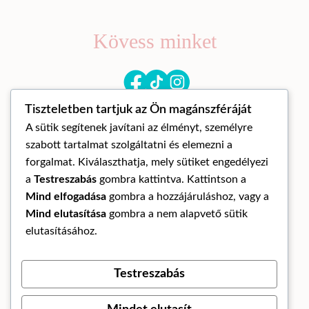
Kövess minket
Tiszteletben tartjuk az Ön magánszféráját
A sütik segítenek javítani az élményt, személyre
szabott tartalmat szolgáltatni és elemezni a
forgalmat. Kiválaszthatja, mely sütiket engedélyezi
a
Testreszabás
gombra kattintva. Kattintson a
© Mandora mandala 2026
Mind elfogadása
gombra a hozzájáruláshoz, vagy a
ÁLTALÁNOS SZERZŐDÉSI FELTÉTELEK
Mind elutasítása
gombra a nem alapvető sütik
ADATKEZELÉSI TÁJÉKOZTATÓ
elutasításához.
ELÁLLÁS A SZERZŐDÉSTŐL
Testreszabás
Az oldalt készítette: