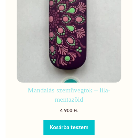
Mandalás szemüvegtok – lila-
mentazöld
4 900
Ft
Kosárba teszem