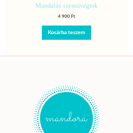
Mandalás szemüvegtok
4 900
Ft
Kosárba teszem