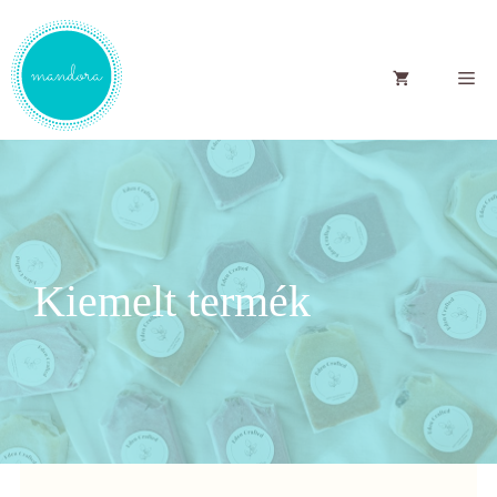
Kilépés
a
Me
tartalomba
Kiemelt termék