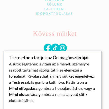
TERMÉKEK
RÓLUNK
KAPCSOLAT
IDŐPONTFOGLALÁS
Kövess minket
Tiszteletben tartjuk az Ön magánszféráját
A sütik segítenek javítani az élményt, személyre
szabott tartalmat szolgáltatni és elemezni a
forgalmat. Kiválaszthatja, mely sütiket engedélyezi
a
Testreszabás
gombra kattintva. Kattintson a
© Mandora mandala 2026
Mind elfogadása
gombra a hozzájáruláshoz, vagy a
ÁLTALÁNOS SZERZŐDÉSI FELTÉTELEK
Mind elutasítása
gombra a nem alapvető sütik
ADATKEZELÉSI TÁJÉKOZTATÓ
elutasításához.
ELÁLLÁS A SZERZŐDÉSTŐL