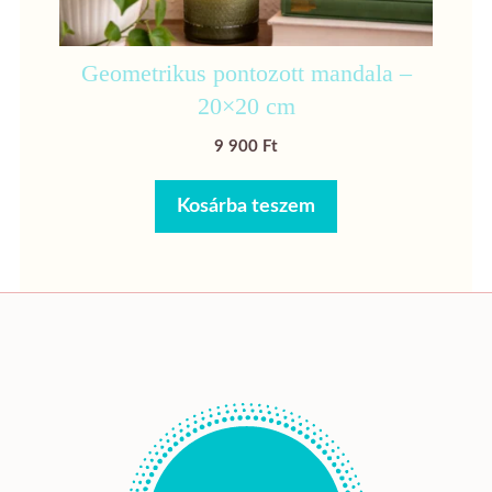
Geometrikus pontozott mandala –
20×20 cm
9 900
Ft
Kosárba teszem