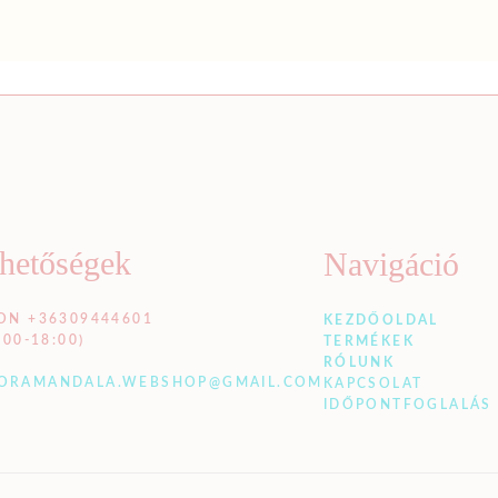
rhetőségek
Navigáció
ON +36309444601
KEZDŐOLDAL
:00-18:00)
TERMÉKEK
RÓLUNK
ORAMANDALA.WEBSHOP@GMAIL.COM
KAPCSOLAT
IDŐPONTFOGLALÁS