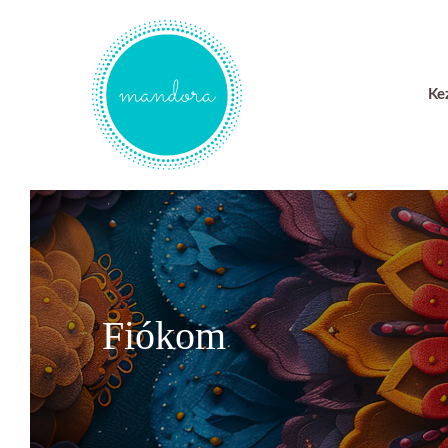
Kilépés
a
tartalomba
Ke
Fiókom