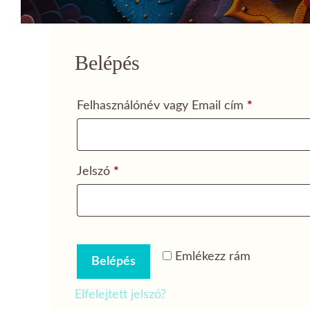
Belépés
Kötelező
Felhasználónév vagy Email cím
*
Kötelező
Jelszó
*
Emlékezz rám
Belépés
Elfelejtett jelszó?