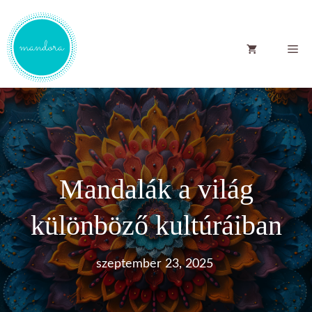
Kilépés
a
Me
tartalomba
Mandalák a világ
különböző kultúráiban
szeptember 23, 2025