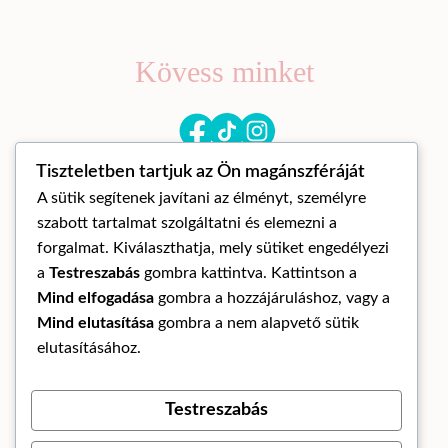
Kövess minket
Tiszteletben tartjuk az Ön magánszféráját
A sütik segítenek javítani az élményt, személyre
szabott tartalmat szolgáltatni és elemezni a
forgalmat. Kiválaszthatja, mely sütiket engedélyezi
a
Testreszabás
gombra kattintva. Kattintson a
© Mandora mandala 2026
Mind elfogadása
gombra a hozzájáruláshoz, vagy a
ÁLTALÁNOS SZERZŐDÉSI FELTÉTELEK
Mind elutasítása
gombra a nem alapvető sütik
ADATKEZELÉSI TÁJÉKOZTATÓ
elutasításához.
ELÁLLÁS A SZERZŐDÉSTŐL
Testreszabás
Az oldalt készítette: