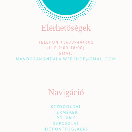
Elérhetőségek
TELEFON +36309444601
(H-P 9:00-18:00)
EMAIL
MANDORAMANDALA.WEBSHOP@GMAIL.COM
Navigáció
KEZDŐOLDAL
TERMÉKEK
RÓLUNK
KAPCSOLAT
IDŐPONTFOGLALÁS